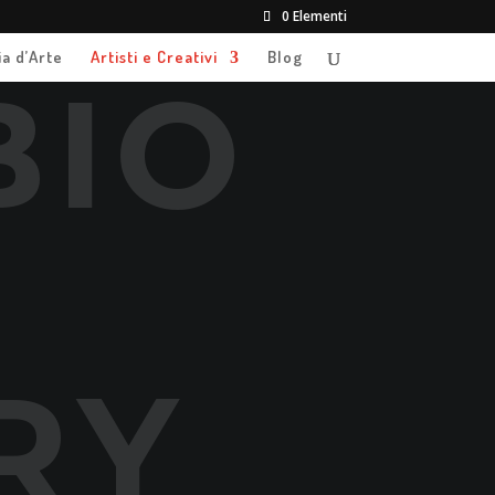
0 Elementi
ia d’Arte
Artisti e Creativi
Blog
BIO
RY