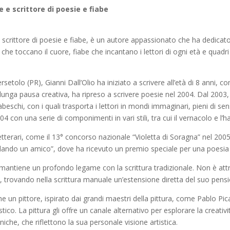
e e scrittore di poesie e fiabe
 e scrittore di poesie e fiabe, è un autore appassionato che ha dedicato
 che toccano il cuore, fiabe che incantano i lettori di ogni età e quadri 
etolo (PR), Gianni Dall’Olio ha iniziato a scrivere all’età di 8 anni,
lunga pausa creativa, ha ripreso a scrivere poesie nel 2004. Dal 2003, s
abeschi, con i quali trasporta i lettori in mondi immaginari, pieni di sen
4 con una serie di componimenti in vari stili, tra cui il vernacolo e l’ha
letterari, come il 13° concorso nazionale “Violetta di Soragna” nel 20
rdando un amico”, dove ha ricevuto un premio speciale per una poesia
mantiene un profondo legame con la scrittura tradizionale. Non è attr
, trovando nella scrittura manuale un’estensione diretta del suo pensi
che un pittore, ispirato dai grandi maestri della pittura, come Pablo Pi
stico. La pittura gli offre un canale alternativo per esplorare la creat
iche, che riflettono la sua personale visione artistica.