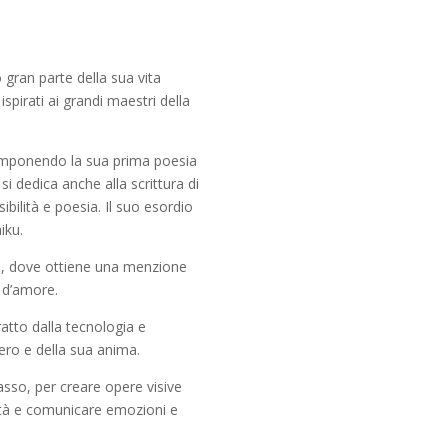
 gran parte della sua vita
ispirati ai grandi maestri della
 componendo la sua prima poesia
i dedica anche alla scrittura di
sibilità e poesia. Il suo esordio
iku.
05, dove ottiene una menzione
 d’amore.
atto dalla tecnologia e
ero e della sua anima.
casso, per creare opere visive
ività e comunicare emozioni e