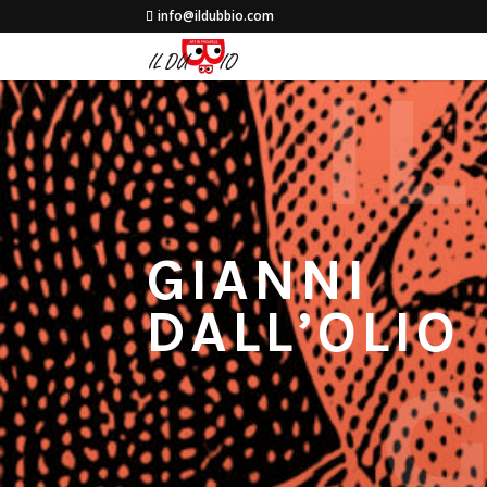
info@ildubbio.com
I
GIANNI
DALL’OLIO