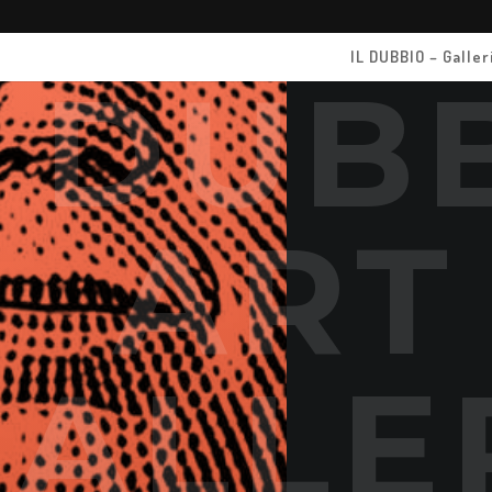
IL DUBBIO – Galler
L DUB
ART
GALLE