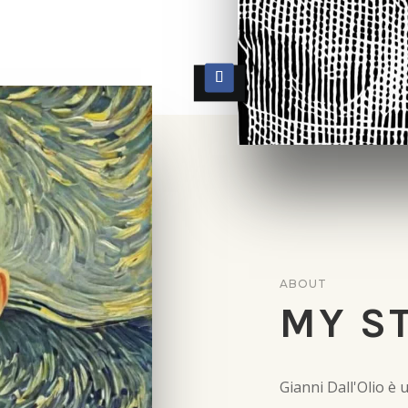
ABOUT
MY S
Gianni Dall'Olio è 